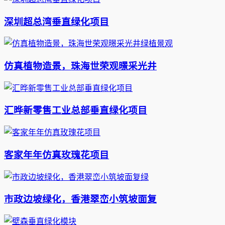
深圳超总湾垂直绿化项目
仿真植物造景，珠海世荣观暻采光井
汇晔新零售工业总部垂直绿化项目
客家年年仿真玫瑰花项目
市政边坡绿化，香港翠峦小筑坡面复