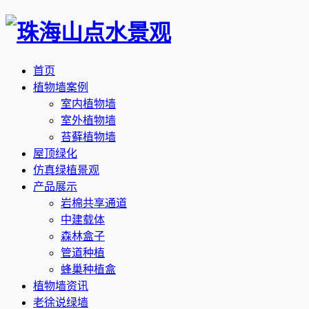
首页
植物墙案例
室内植物墙
室外植物墙
苔藓植物墙
屋顶绿化
仿真绿植景观
产品展示
岩棉共享通道
中建载体
森林盒子
管道种植
蜂巢种植盒
植物墙资讯
老徐说绿墙