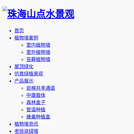
首页
植物墙案例
室内植物墙
室外植物墙
苔藓植物墙
屋顶绿化
仿真绿植景观
产品展示
岩棉共享通道
中建载体
森林盒子
管道种植
蜂巢种植盒
植物墙资讯
老徐说绿墙