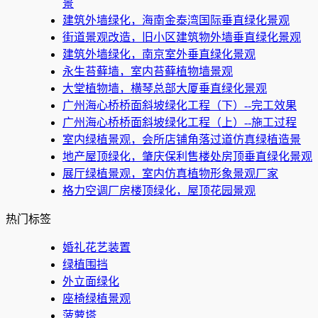
景
建筑外墙绿化，海南金泰湾国际垂直绿化景观
街道景观改造，旧小区建筑物外墙垂直绿化景观
建筑外墙绿化，南京室外垂直绿化景观
永生苔藓墙，室内苔藓植物墙景观
大堂植物墙，横琴总部大厦垂直绿化景观
广州海心桥桥面斜坡绿化工程（下）--完工效果
广州海心桥桥面斜坡绿化工程（上）--施工过程
室内绿植景观，会所店铺角落过道仿真绿植造景
地产屋顶绿化，肇庆保利售楼处房顶垂直绿化景观
展厅绿植景观，室内仿真植物形象景观厂家
格力空调厂房楼顶绿化，屋顶花园景观
热门标签
婚礼花艺装置
绿植围挡
外立面绿化
座椅绿植景观
菠萝塔