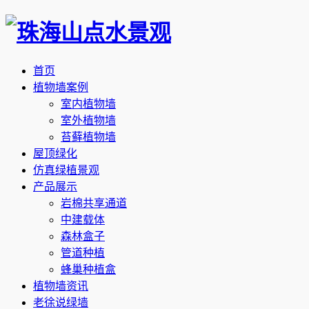
首页
植物墙案例
室内植物墙
室外植物墙
苔藓植物墙
屋顶绿化
仿真绿植景观
产品展示
岩棉共享通道
中建载体
森林盒子
管道种植
蜂巢种植盒
植物墙资讯
老徐说绿墙