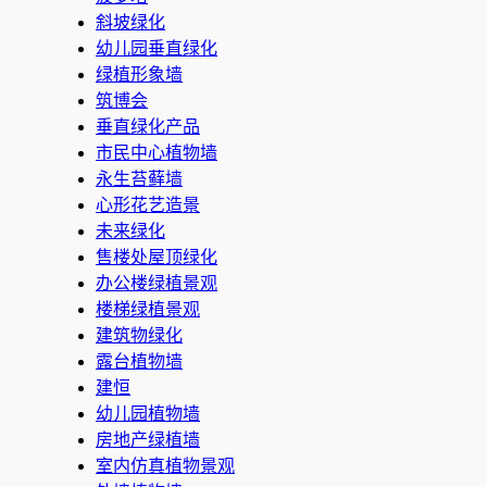
斜坡绿化
幼儿园垂直绿化
绿植形象墙
筑博会
垂直绿化产品
市民中心植物墙
永生苔藓墙
心形花艺造景
未来绿化
售楼处屋顶绿化
办公楼绿植景观
楼梯绿植景观
建筑物绿化
露台植物墙
建恒
幼儿园植物墙
房地产绿植墙
室内仿真植物景观