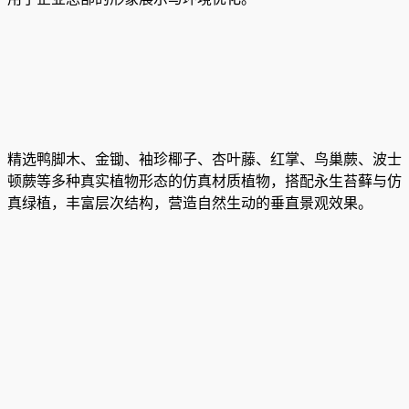
精选鸭脚木、金锄、袖珍椰子、杏叶藤、红掌、鸟巢蕨、波士
顿蕨等多种真实植物形态的仿真材质植物，搭配永生苔藓与仿
真绿植，丰富层次结构，营造自然生动的垂直景观效果。