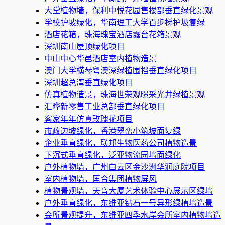
大堂植物墙，保利中悦花园售楼部垂直绿化景观
学校护坡绿化，华南理工大学百步梯护坡复绿
酒店花箱，珠海瑰宝酒店露台花箱景观
深圳南山屋顶绿化项目
中山中心华邑酒店室内植物造景
澳门大学横琴粤澳深绿植围挡垂直绿化项目
深圳超总湾垂直绿化项目
仿真植物造景，珠海世荣观暻采光井绿植景观
汇晔新零售工业总部垂直绿化项目
客家年年仿真玫瑰花项目
市政边坡绿化，香港翠峦小筑坡面复绿
企业垂直绿化，联邦生物医药公司植物造景
下沉式垂直绿化，泛亚物流园墙面绿化
户外植物墙，广州白云区金沙洲华润庭院项目
室内植物墙，匡合集团植物屏风
植物景观墙，天音大厦艺术体验中心展示区绿墙
户外垂直绿化，东维亚钻石一号异形绿植墙造景
会所景观提升，东维亚四季水岸会所室内植物墙造