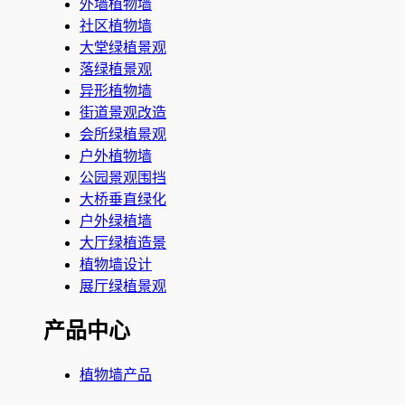
外墙植物墙
社区植物墙
大堂绿植景观
落绿植景观
异形植物墙
街道景观改造
会所绿植景观
户外植物墙
公园景观围挡
大桥垂直绿化
户外绿植墙
大厅绿植造景
植物墙设计
展厅绿植景观
产品中心
植物墙产品