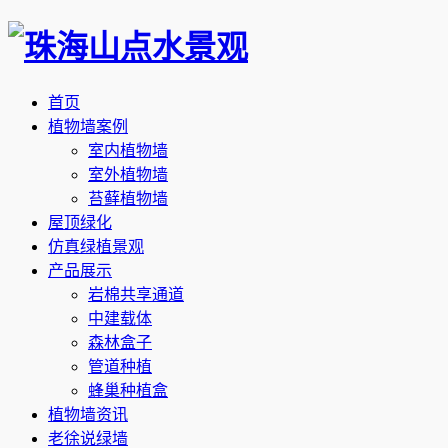
首页
植物墙案例
室内植物墙
室外植物墙
苔藓植物墙
屋顶绿化
仿真绿植景观
产品展示
岩棉共享通道
中建载体
森林盒子
管道种植
蜂巢种植盒
植物墙资讯
老徐说绿墙