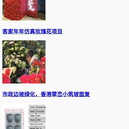
客家年年仿真玫瑰花项目
市政边坡绿化，香港翠峦小筑坡面复