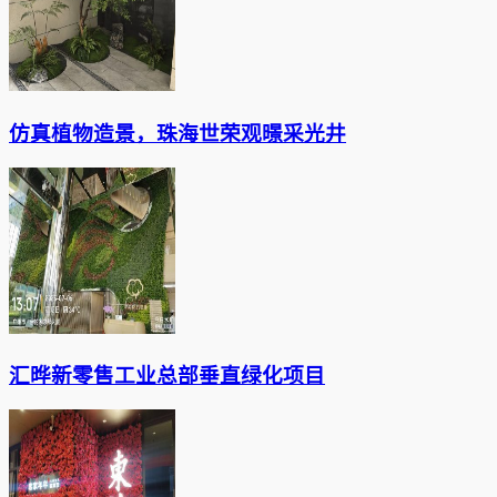
仿真植物造景，珠海世荣观暻采光井
汇晔新零售工业总部垂直绿化项目