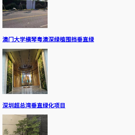
澳门大学横琴粤澳深绿植围挡垂直绿
深圳超总湾垂直绿化项目