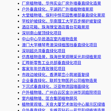
厂房植物墙，华伟实业厂房外墙垂直绿化造景
户外垂直绿化，平湖药厂外墙植物墙景观
大堂植物墙，保利中悦花园售楼部垂直绿化景观
学校护坡绿化，华南理工大学百步梯护坡复绿
酒店花箱，珠海瑰宝酒店露台花箱景观
深圳南山屋顶绿化项目
中山中心华邑酒店室内植物造景
澳门大学横琴粤澳深绿植围挡垂直绿化项目
深圳超总湾垂直绿化项目
仿真植物造景，珠海世荣观暻采光井绿植景观
汇晔新零售工业总部垂直绿化项目
客家年年仿真玫瑰花项目
市政边坡绿化，香港翠峦小筑坡面复绿
企业垂直绿化，联邦生物医药公司植物造景
下沉式垂直绿化，泛亚物流园墙面绿化
户外植物墙，广州白云区金沙洲华润庭院项目
室内植物墙，匡合集团植物屏风
植物景观墙，天音大厦艺术体验中心展示区绿墙
户外垂直绿化，东维亚钻石一号异形绿植墙造景