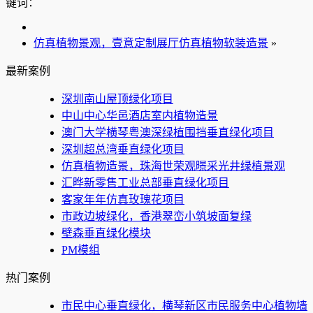
键词：
仿真植物景观，壹意定制展厅仿真植物软装造景
»
最新案例
深圳南山屋顶绿化项目
中山中心华邑酒店室内植物造景
澳门大学横琴粤澳深绿植围挡垂直绿化项目
深圳超总湾垂直绿化项目
仿真植物造景，珠海世荣观暻采光井绿植景观
汇晔新零售工业总部垂直绿化项目
客家年年仿真玫瑰花项目
市政边坡绿化，香港翠峦小筑坡面复绿
壁森垂直绿化模块
PM模组
热门案例
市民中心垂直绿化，横琴新区市民服务中心植物墙