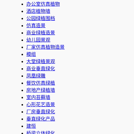
办公室仿真植物
酒店植物墙
公园绿植围档
仿真造景
商业绿植造景
幼儿园景观
厂家仿真植物造景
模组
大堂绿植景观
商业垂直绿化
凤凰绿雕
餐饮仿真绿植
房地产绿植墙
室内苔藓墙
心形花艺造景
厂房垂直绿化
垂直绿化产品
建恒
桥梁立体绿化