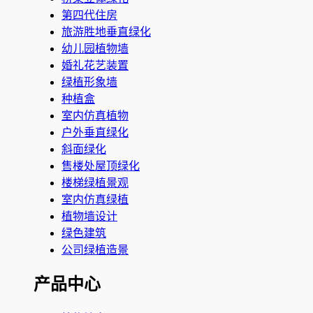
第四代住房
旅游胜地垂直绿化
幼儿园植物墙
婚礼花艺装置
绿植形象墙
种植盒
室内仿真植物
户外垂直绿化
斜面绿化
售楼处屋顶绿化
楼梯绿植景观
室内仿真绿植
植物墙设计
绿色建筑
公司绿植造景
产品中心