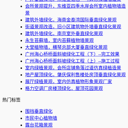
会所景观提升，东维亚四季水岸会所室内植物墙造
景
建筑外墙绿化，海南金泰湾国际垂直绿化景观
街道景观改造，旧小区建筑物外墙垂直绿化景观
建筑外墙绿化，南京室外垂直绿化景观
永生苔藓墙，室内苔藓植物墙景观
大堂植物墙，横琴总部大厦垂直绿化景观
广州海心桥桥面斜坡绿化工程（下）--完工效果
广州海心桥桥面斜坡绿化工程（上）--施工过程
室内绿植景观，会所店铺角落过道仿真绿植造景
地产屋顶绿化，肇庆保利售楼处房顶垂直绿化景观
展厅绿植景观，室内仿真植物形象景观厂家
格力空调厂房楼顶绿化，屋顶花园景观
热门标签
围挡垂直绿化
市民中心植物墙
露台花箱景观