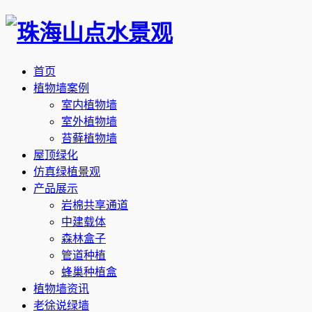
首页
植物墙案例
室内植物墙
室外植物墙
苔藓植物墙
屋顶绿化
仿真绿植景观
产品展示
岩棉共享通道
中建载体
森林盒子
管道种植
蜂巢种植盒
植物墙资讯
老徐说绿墙