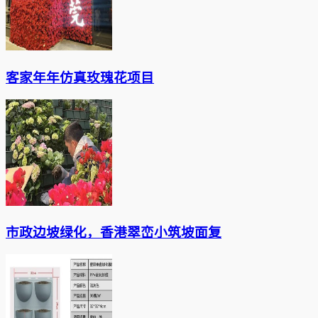
客家年年仿真玫瑰花项目
市政边坡绿化，香港翠峦小筑坡面复