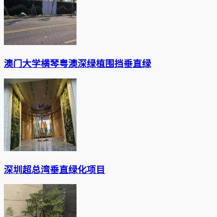
澳门大学横琴粤澳深绿植围挡垂直绿
深圳超总湾垂直绿化项目