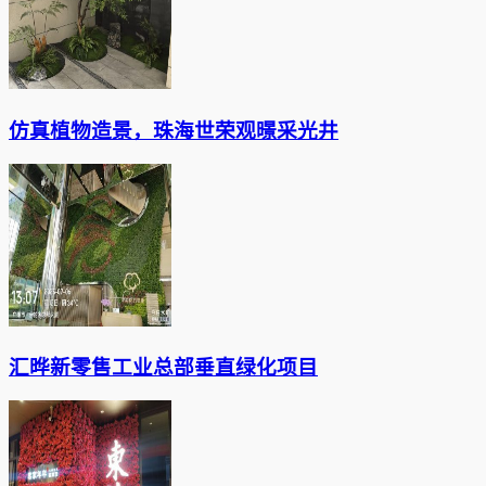
仿真植物造景，珠海世荣观暻采光井
汇晔新零售工业总部垂直绿化项目