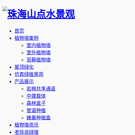
首页
植物墙案例
室内植物墙
室外植物墙
苔藓植物墙
屋顶绿化
仿真绿植景观
产品展示
岩棉共享通道
中建载体
森林盒子
管道种植
蜂巢种植盒
植物墙资讯
老徐说绿墙